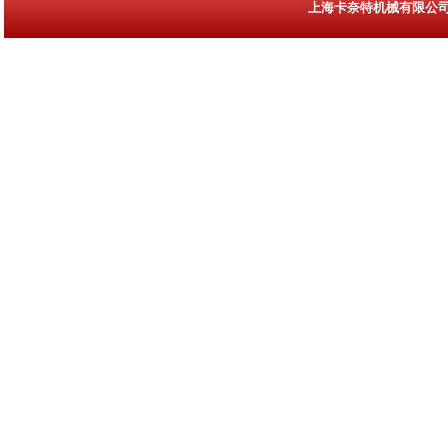
上海卡奈特机械有限
网站首页
关于我们
产品展示
新闻中心
联系方式
|
|
|
|
|
|